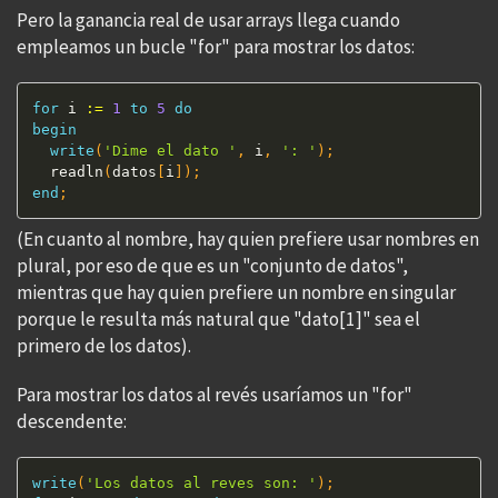
Pero la ganancia real de usar arrays llega cuando
empleamos un bucle "for" para mostrar los datos:
for
 i 
:=
1
to
5
do
begin
write
(
'Dime el dato '
,
 i
,
': '
)
;
  readln
(
datos
[
i
]
)
;
end
;
(En cuanto al nombre, hay quien prefiere usar nombres en
plural, por eso de que es un "conjunto de datos",
mientras que hay quien prefiere un nombre en singular
porque le resulta más natural que "dato[1]" sea el
primero de los datos).
Para mostrar los datos al revés usaríamos un "for"
descendente:
write
(
'Los datos al reves son: '
)
;