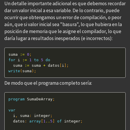
Un detalle importante adicional es que debemos recordar
dar un valor inicial a esa variable. De lo contrario, puede
ocurrir que obtengamos un error de compilación, o peor
aún, que si valor inicial sea "basura", lo que hubiera en la
posición de memoria que le asigne el compilador, lo que
daría lugar a resultados inesperados (e incorrectos):
suma 
:=
0
;
for
 i 
:=
1
to
5
do
  suma 
:=
 suma 
+
 datos
[
i
]
;
write
(
suma
)
;
De modo que el programa completo sería:
program
 SumaDeArray
;
var
  i
,
 suma
:
 integer
;
  datos
:
array
[
1
..
5
]
of
 integer
;