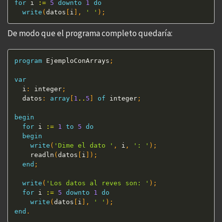
for
 i 
:=
5
downto
1
do
write
(
datos
[
i
]
,
' '
)
;
De modo que el programa completo quedaría:
program
 EjemploConArrays
;
var
  i
:
 integer
;
  datos
:
array
[
1
..
5
]
of
 integer
;
begin
for
 i 
:=
1
to
5
do
begin
write
(
'Dime el dato '
,
 i
,
': '
)
;
    readln
(
datos
[
i
]
)
;
end
;
write
(
'Los datos al reves son: '
)
;
for
 i 
:=
5
downto
1
do
write
(
datos
[
i
]
,
' '
)
;
end
.