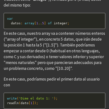
del mismo tipo:
var
  datos
:
array
[
1
..
5
]
of
 integer
;
En este caso, nuestro array va a contener números enteros
("array of integer"), en concreto 5 datos, que irán desde
la posición 1 hasta la 5 ("[1..5]"). También podríamos
empezar a contar desde 0 (habitual en otros lenguajes,
como C y sus derivados) o tener valores inferior y superior
"menos naturales" pero que parecieran adecuados para
un problema concreto, como "[10..20]".
En este caso, podríamos pedir el primer dato al usuario
con
write
(
'Dime el dato 1: '
)
;
readln
(
dato
[
1
]
)
;