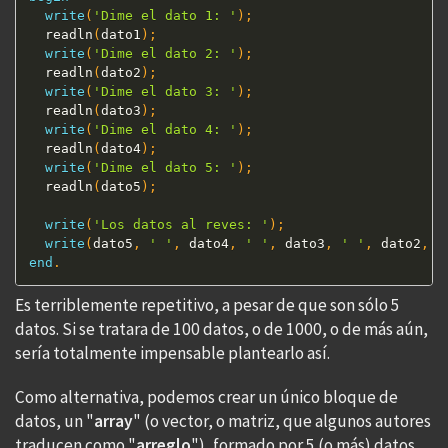
write
(
'Dime el dato 1: '
)
;
  readln
(
dato1
)
;
write
(
'Dime el dato 2: '
)
;
  readln
(
dato2
)
;
write
(
'Dime el dato 3: '
)
;
  readln
(
dato3
)
;
write
(
'Dime el dato 4: '
)
;
  readln
(
dato4
)
;
write
(
'Dime el dato 5: '
)
;
  readln
(
dato5
)
;
write
(
'Los datos al reves: '
)
;
write
(
dato5
,
' '
,
 dato4
,
' '
,
 dato3
,
' '
,
 dato2
,
'
end
.
Es terriblemente repetitivo, a pesar de que son sólo 5
datos. Si se tratara de 100 datos, o de 1000, o de más aún,
sería totalmente impensable plantearlo así.
Como alternativa, podemos crear un único bloque de
datos, un "
array
" (o vector, o matriz, que algunos autores
traducen como "
arreglo
"), formado por 5 (o más) datos