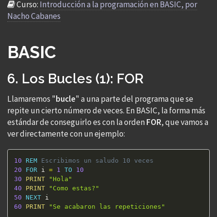
Curso:
Introducción a la programación en BASIC, por
Nacho Cabanes
BASIC
6. Los Bucles (1): FOR
Llamaremos "
bucle
" a una parte del programa que se
repite un cierto número de veces. En BASIC, la forma más
estándar de conseguirlo es con la orden
FOR
, que vamos a
ver directamente con un ejemplo:
10
REM
 Escribimos un saludo 10 veces
20
FOR
 i 
=
1
TO
10
30
PRINT
"Hola"
40
PRINT
"Como estas?"
50
NEXT
60
PRINT
"Se acabaron las repeticiones"