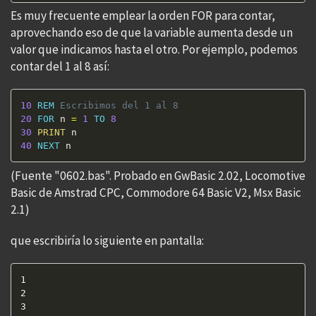
Es muy frecuente emplear la orden FOR para contar,
aprovechando eso de que la variable aumenta desde un
valor que indicamos hasta el otro. Por ejemplo, podemos
contar del 1 al 8 así:
10
REM
 Escribimos del 1 al 8 
20
FOR
 n 
=
1
TO
8
30
PRINT
40
NEXT
 n
(Fuente "0602.bas". Probado en GwBasic 2.02, Locomotive
Basic de Amstrad CPC, Commodore 64 Basic V2, Msx Basic
2.1)
que escribiría lo siguiente en pantalla:
1  

2  

3  
