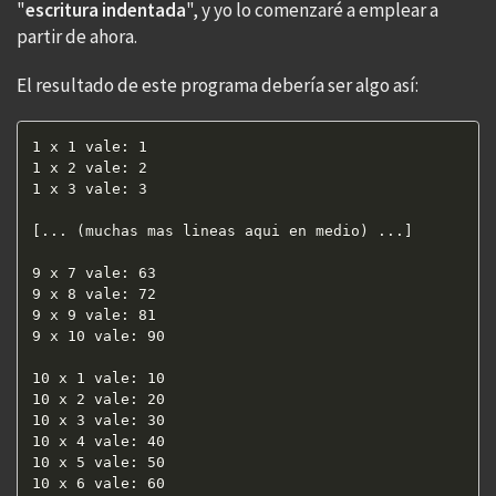
"
escritura indentada
", y yo lo comenzaré a emplear a
partir de ahora.
El resultado de este programa debería ser algo así:
1 x 1 vale: 1  

1 x 2 vale: 2  

1 x 3 vale: 3

[... (muchas mas lineas aqui en medio) ...]

9 x 7 vale: 63  

9 x 8 vale: 72  

9 x 9 vale: 81  

9 x 10 vale: 90

10 x 1 vale: 10  

10 x 2 vale: 20  

10 x 3 vale: 30  

10 x 4 vale: 40  

10 x 5 vale: 50  

10 x 6 vale: 60  
