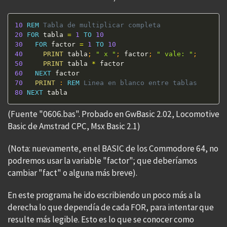
10
REM
 Tabla de multiplicar completa 
20
FOR
 tabla 
=
1
TO
10
30
FOR
 factor 
=
1
TO
10
40
PRINT
 tabla
;
" x "
;
 factor
;
" vale: "
;
50
PRINT
 tabla 
*
60
NEXT
70
PRINT
:
REM
 Linea en blanco entre tablas 
80
NEXT
 tabla
(Fuente "0606.bas". Probado en GwBasic 2.02, Locomotive
Basic de Amstrad CPC, Msx Basic 2.1)
(Nota: nuevamente, en el BASIC de los Commodore 64, no
podremos usar la variable "factor"; que deberíamos
cambiar "fact" o alguna más breve).
En este programa he ido escribiendo un poco más a la
derecha lo que dependía de cada FOR, para intentar que
resulte más legible. Esto es lo que se conocer como