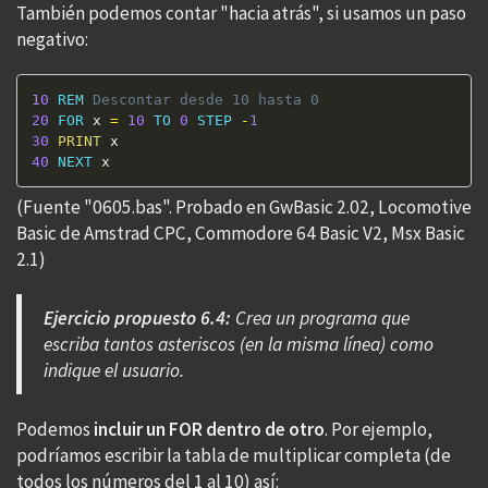
También podemos contar "hacia atrás", si usamos un paso
negativo:
10
REM
 Descontar desde 10 hasta 0 
20
FOR
 x 
=
10
TO
0
STEP
-
1
30
PRINT
40
NEXT
 x 
(Fuente "0605.bas". Probado en GwBasic 2.02, Locomotive
Basic de Amstrad CPC, Commodore 64 Basic V2, Msx Basic
2.1)
Ejercicio propuesto 6.4:
Crea un programa que
escriba tantos asteriscos (en la misma línea) como
indique el usuario.
Podemos
incluir un FOR dentro de otro
. Por ejemplo,
podríamos escribir la tabla de multiplicar completa (de
todos los números del 1 al 10) así: