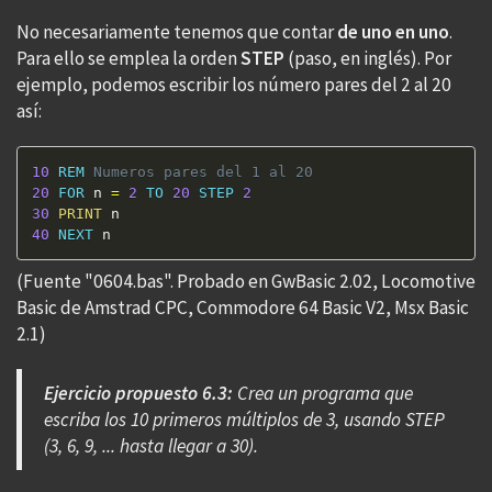
No necesariamente tenemos que contar
de uno en uno
.
Para ello se emplea la orden
STEP
(paso, en inglés). Por
ejemplo, podemos escribir los número pares del 2 al 20
así:
10
REM
 Numeros pares del 1 al 20 
20
FOR
 n 
=
2
TO
20
STEP
2
30
PRINT
40
NEXT
 n 
(Fuente "0604.bas". Probado en GwBasic 2.02, Locomotive
Basic de Amstrad CPC, Commodore 64 Basic V2, Msx Basic
2.1)
Ejercicio propuesto 6.3:
Crea un programa que
escriba los 10 primeros múltiplos de 3, usando STEP
(3, 6, 9, ... hasta llegar a 30).