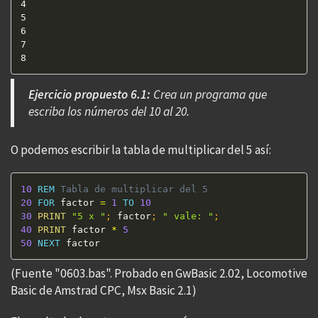
4  

5  

6  

7  

8  
Ejercicio propuesto 6.1:
Crea un programa que
escriba los números del 10 al 20.
O podemos escribir la tabla de multiplicar del 5 así:
10
REM
 Tabla de multiplicar del 5 
20
FOR
 factor 
=
1
TO
10
30
PRINT
"5 x "
;
 factor
;
" vale: "
;
40
PRINT
 factor 
*
5
50
NEXT
 factor
(Fuente "0603.bas". Probado en GwBasic 2.02, Locomotive
Basic de Amstrad CPC, Msx Basic 2.1)