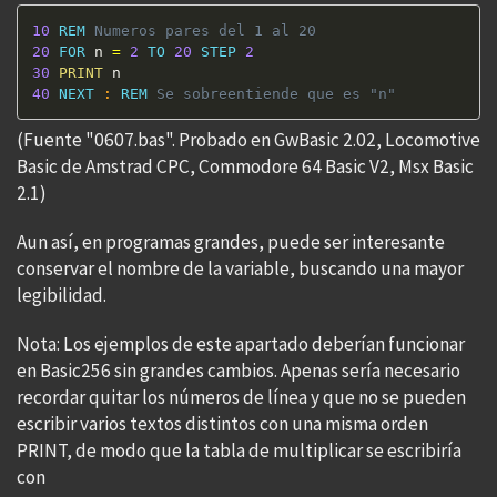
10
REM
 Numeros pares del 1 al 20 
20
FOR
 n 
=
2
TO
20
STEP
2
30
PRINT
40
NEXT
:
REM
 Se sobreentiende que es "n"
(Fuente "0607.bas". Probado en GwBasic 2.02, Locomotive
Basic de Amstrad CPC, Commodore 64 Basic V2, Msx Basic
2.1)
Aun así, en programas grandes, puede ser interesante
conservar el nombre de la variable, buscando una mayor
legibilidad.
Nota: Los ejemplos de este apartado deberían funcionar
en Basic256 sin grandes cambios. Apenas sería necesario
recordar quitar los números de línea y que no se pueden
escribir varios textos distintos con una misma orden
PRINT, de modo que la tabla de multiplicar se escribiría
con