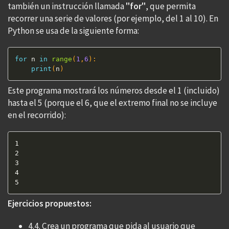
también un instrucción llamada
"for"
, que permita
recorrer una serie de valores (por ejemplo, del 1 al 10). En
Python se usa de la siguiente forma:
for
 n 
in
range
(
1
,
6
)
:
print
(
n
)
Este programa mostrará los números desde el 1 (incluido)
hasta el 5 (porque el 6, que el extremo final no se incluye
en el recorrido):
1

2

3

4

5
Ejercicios propuestos:
4.4. Crea un programa que pida al usuario que