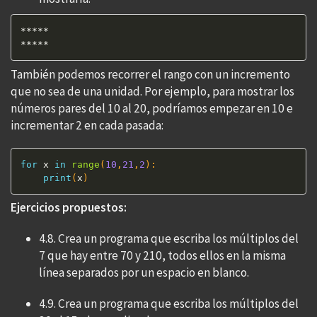
*****

*****
También podemos recorrer el rango con un incremento
que no sea de una unidad. Por ejemplo, para mostrar los
números pares del 10 al 20, podríamos empezar en 10 e
incrementar 2 en cada pasada:
for
 x 
in
range
(
10
,
21
,
2
)
:
print
(
x
)
Ejercicios propuestos:
4.8. Crea un programa que escriba los múltiplos del
7 que hay entre 70 y 210, todos ellos en la misma
línea separados por un espacio en blanco.
4.9. Crea un programa que escriba los múltiplos del