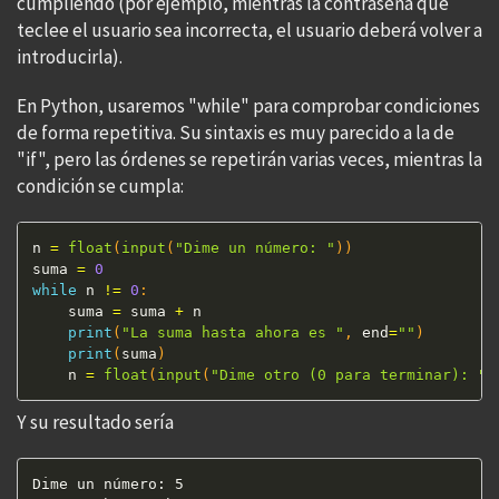
cumpliendo (por ejemplo, mientras la contraseña que
teclee el usuario sea incorrecta, el usuario deberá volver a
introducirla).
En Python, usaremos "while" para comprobar condiciones
de forma repetitiva. Su sintaxis es muy parecido a la de
"if", pero las órdenes se repetirán varias veces, mientras la
condición se cumpla:
n 
=
float
(
input
(
"Dime un número: "
)
)
suma 
=
0
while
 n 
!=
0
:
    suma 
=
 suma 
+
 n

print
(
"La suma hasta ahora es "
,
 end
=
""
)
print
(
suma
)
    n 
=
float
(
input
(
"Dime otro (0 para terminar): "
)
Y su resultado sería
Dime un número: 5
