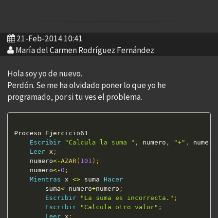
21-Feb-2014 10:41
María del Carmen Rodríguez Fernández
Hola soy yo de nuevo.
Perdón. Se me ha olvidado poner lo que yo he
programado, por si tu ves el problema.
Proceso Ejercicio61

Escribir
"Calcula la suma "
,
 numero
,
"+"
,
 numero
Leer
 x
;
	numero
<
-
AZAR
(
101
)
;
	numero
<
-
0
;
Mientras
 x 
<>
 suma 
Hacer
		suma
<
-
numero
+
numero
;
Escribir
"La suma es incorrecta."
;
Escribir
"Calcula otro valor"
;
Leer
 x
;