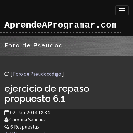
Toggl
naviga
AprendeAProgramar.com
Foro de Pseudoc
[
Foro de Pseudocódigo
]
ejercicio de repaso
propuesto 6.1
02-Jan-2014 18:34
Carolina Sanchez
6 Respuestas