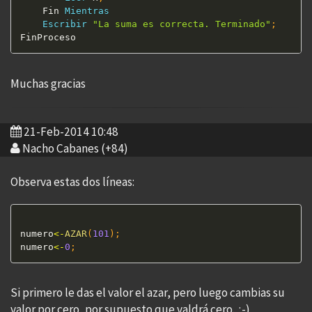
	Fin 
Mientras
Escribir
"La suma es correcta. Terminado"
;
Muchas gracias
21-Feb-2014 10:48
Nacho Cabanes (+84)
Observa estas dos líneas:
numero
<
-
AZAR
(
101
)
;
numero
<
-
0
;
Si primero le das el valor el azar, pero luego cambias su
valor por cero, por supuesto que valdrá cero. ;-)