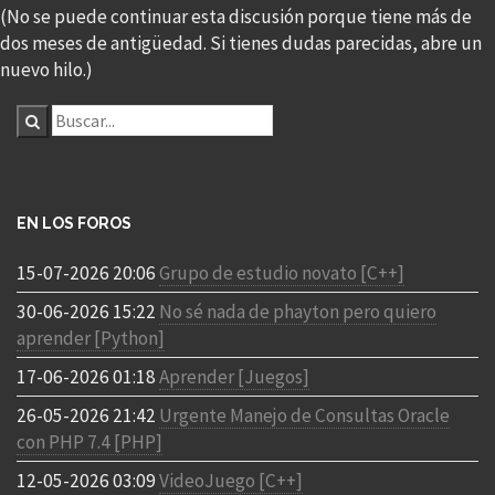
(No se puede continuar esta discusión porque tiene más de
dos meses de antigüedad. Si tienes dudas parecidas, abre un
nuevo hilo.)
EN LOS FOROS
15-07-2026 20:06
Grupo de estudio novato [C++]
30-06-2026 15:22
No sé nada de phayton pero quiero
aprender [Python]
17-06-2026 01:18
Aprender [Juegos]
26-05-2026 21:42
Urgente Manejo de Consultas Oracle
con PHP 7.4 [PHP]
12-05-2026 03:09
VideoJuego [C++]