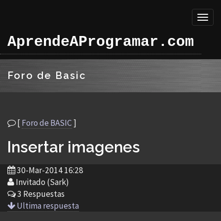
Toggl
naviga
AprendeAProgramar.com
Foro de Basic
[
Foro de BASIC
]
Insertar imagenes
30-Mar-2014 16:28
Invitado (Sark)
3 Respuestas
Ultima respuesta