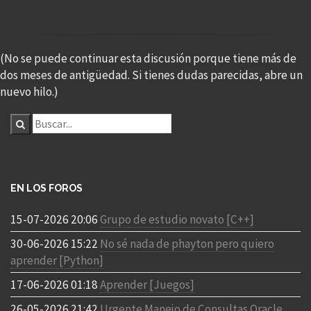
(No se puede continuar esta discusión porque tiene más de
dos meses de antigüedad. Si tienes dudas parecidas, abre un
nuevo hilo.)
EN LOS FOROS
15-07-2026 20:06
Grupo de estudio novato [C++]
30-06-2026 15:22
No sé nada de phayton pero quiero
aprender [Python]
17-06-2026 01:18
Aprender [Juegos]
26-05-2026 21:42
Urgente Manejo de Consultas Oracle