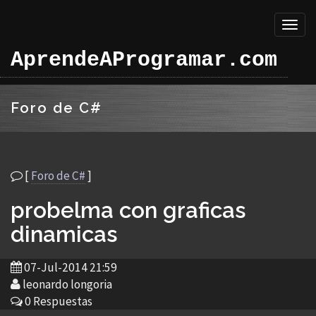
Toggl
naviga
AprendeAProgramar.com
Foro de C#
[
Foro de C#
]
probelma con graficas
dinamicas
07-Jul-2014 21:59
leonardo longoria
0 Respuestas