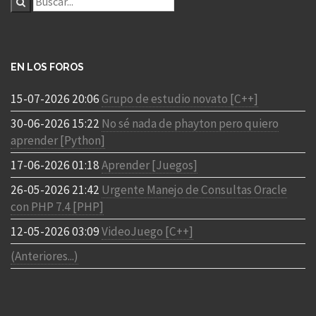
EN LOS FOROS
15-07-2026 20:06
Grupo de estudio novato [C++]
30-06-2026 15:22
No sé nada de phayton pero quiero
aprender [Python]
17-06-2026 01:18
Aprender [Juegos]
26-05-2026 21:42
Urgente Manejo de Consultas Oracle
con PHP 7.4 [PHP]
12-05-2026 03:09
VideoJuego [C++]
(Anteriores...)