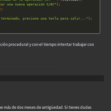
zar una nueva operación S/N?"
)
;
)
;
 terminado, precione una tecla para salir..."
)
;
ción procedural y con el tiempo intentar trabajar con
ne más de dos meses de antigüedad. Si tienes dudas