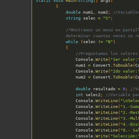
static
void
Main
(
string
[
]
 args
)
{
double
 num1
,
 num2
;
//Variable
string
 selec 
=
"S"
;
/*Mostramos un menú en pantal
            determinar cuantas veces se r
while
(
selec 
!=
"N"
)
{
//Preguntamos los valores
                Console
.
Write
(
"1er valor:
                num1 
=
 Convert
.
ToDouble
(
C
                Console
.
Write
(
"2do valor:
                num2 
=
 Convert
.
ToDouble
(
C
double
 resultado 
=
0
;
//V
int
 selec2
;
//Variable pa
                Console
.
WriteLine
(
"\nSele
                Console
.
WriteLine
(
"1.-Sum
                Console
.
WriteLine
(
"2.-Res
                Console
.
WriteLine
(
"3.-Mul
                Console
.
WriteLine
(
"4.-Div
                Console
.
WriteLine
(
"0.- Sa
                Console
.
Write
(
"Selección: