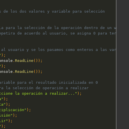
s de los dos valores y variable para selección
la para la selección de la operación dentro de un while p
epetira de acuerdo al usuario, se asigna 0 para terminar
 al usuario y se los pasamos como enteros a las variable
"
)
;
onsole
.
ReadLine
(
)
)
;
"
)
;
onsole
.
ReadLine
(
)
)
;
ariable para el resultado inicializada en 0
ra la selección de operación a realizar
ccione la operación a realizar..."
)
;
a"
)
;
ta"
)
;
tiplicación"
)
;
isión"
)
;
lir"
)
;
"
)
;