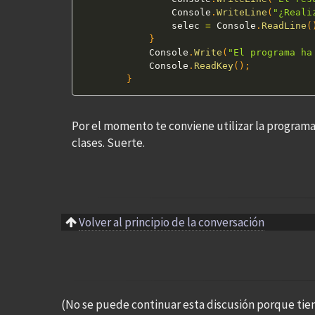
                Console
.
WriteLine
(
"¿Reali
                selec 
=
 Console
.
ReadLine
(
}
            Console
.
Write
(
"El programa ha
            Console
.
ReadKey
(
)
;
}
Por el momento te conviene utilizar la programa
clases. Suerte.
Volver al principio de la conversación
(No se puede continuar esta discusión porque tie