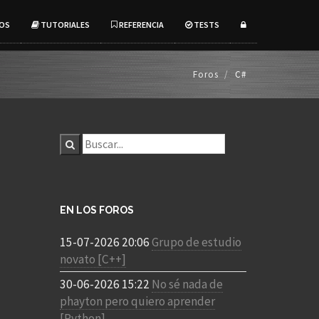
OS
TUTORIALES
REFERENCIA
TESTS
Foros
C#
EN LOS FOROS
15-07-2026 20:06
Grupo de estudio
novato [C++]
30-06-2026 15:22
No sé nada de
phayton pero quiero aprender
[Python]