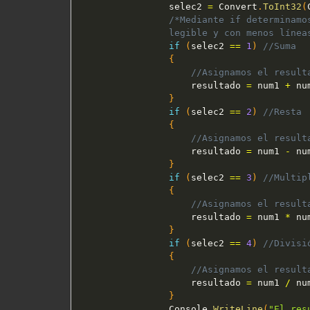
                selec2 
=
 Convert
.
ToInt32
(
/*Mediante if determinamo
                legible y con menos línea
if
(
selec2 
==
1
)
//Suma
{
//Asignamos el result
                    resultado 
=
 num1 
+
 nu
}
if
(
selec2 
==
2
)
//Resta
{
//Asignamos el result
                    resultado 
=
 num1 
-
 nu
}
if
(
selec2 
==
3
)
//Multip
{
//Asignamos el result
                    resultado 
=
 num1 
*
 nu
}
if
(
selec2 
==
4
)
//Divisi
{
//Asignamos el result
                    resultado 
=
 num1 
/
 nu
}
                Console
.
WriteLine
(
"El res