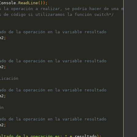
Console
.
ReadLine
(
)
)
;
s la operación a realizar, se podría hacer de una manera 
s de código si utilizaramos la función switch*/
ado de la operación en la variable resultado
m2
;
ado de la operación en la variable resultado
m2
;
licación
ado de la operación en la variable resultado
m2
;
ón
ado de la operación en la variable resultado
m2
;
ultado de la operación es: "
+
 resultado
)
;