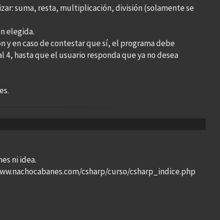
zar: suma, resta, multiplicación, división (solamente se
n elegida.
ón y en caso de contestar que sí, el programa debe
al 4, hasta que el usuario responda que ya no desea
es.
es ni idea.
//www.nachocabanes.com/csharp/curso/csharp_indice.php