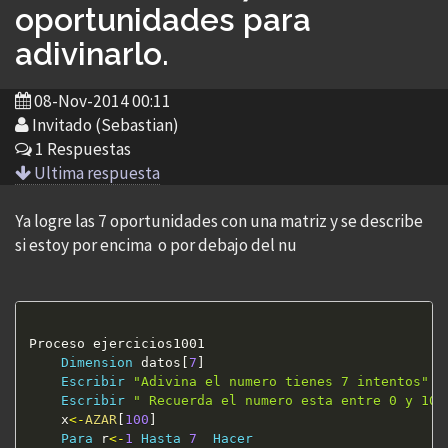
oportunidades para
adivinarlo.
08-Nov-2014 00:11
Invitado (Sebastian)
1 Respuestas
Ultima respuesta
Ya logre las 7 oportunidades con una matriz y se describe
si estoy por encima o por debajo del nu
Proceso ejercicios1001

Dimension
 datos[
7
]

Escribir
"Adivina el numero tienes 7 intentos"
Escribir
" Recuerda el numero esta entre 0 y 100
	x
<
-
AZAR
[
100
]

Para
 r
<
-
1
Hasta
7
Hacer