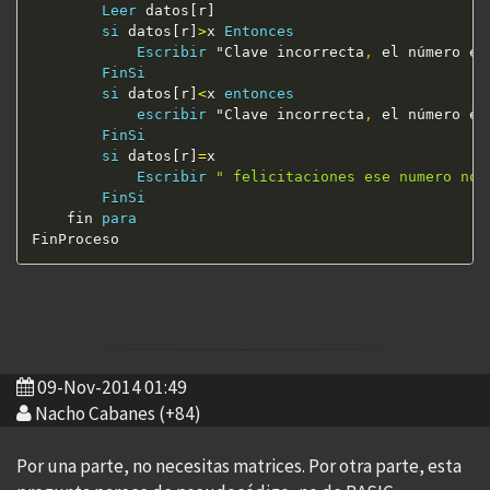
Leer
 datos[r]

si
 datos[r]
>
x 
Entonces
Escribir
 "Clave incorrecta
,
 el número es 
FinSi
si
 datos[r]
<
x 
entonces
escribir
 "Clave incorrecta
,
 el número es 
FinSi
si
 datos[r]
=
x

Escribir
" felicitaciones ese numero no 
FinSi
	fin 
para
09-Nov-2014 01:49
Nacho Cabanes (+84)
Por una parte, no necesitas matrices. Por otra parte, esta