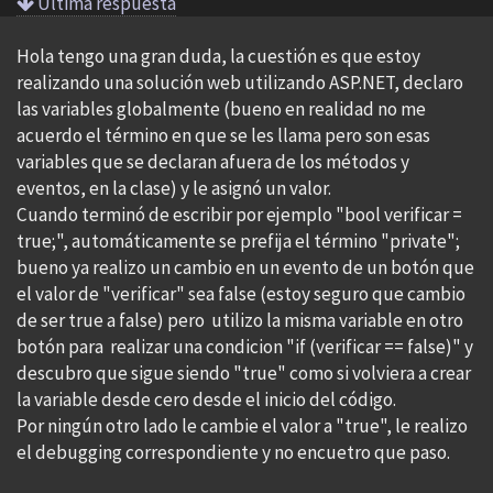
Ultima respuesta
Hola tengo una gran duda, la cuestión es que estoy
realizando una solución web utilizando ASP.NET, declaro
las variables globalmente (bueno en realidad no me
acuerdo el término en que se les llama pero son esas
variables que se declaran afuera de los métodos y
eventos, en la clase) y le asignó un valor.
Cuando terminó de escribir por ejemplo "bool verificar =
true;", automáticamente se prefija el término "private";
bueno ya realizo un cambio en un evento de un botón que
el valor de "verificar" sea false (estoy seguro que cambio
de ser true a false) pero utilizo la misma variable en otro
botón para realizar una condicion "if (verificar == false)" y
descubro que sigue siendo "true" como si volviera a crear
la variable desde cero desde el inicio del código.
Por ningún otro lado le cambie el valor a "true", le realizo
el debugging correspondiente y no encuetro que paso.