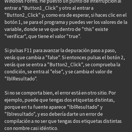
Windows Forms. He puesto un punto de interrupción al
entrar a "Button1_Click" y otro al entrar a
"Button2_Click" y, como era de esperar, si haces clic en el
botón 1, se para el programa y puedes ver los valores de la
variable, donde se ve que dentro de "this" existe
"verificar", que tiene el valor "true".
Si pulsas F11 para avanzar la depuración paso a paso,
verás que cambia a "false". Si entonces pulsas el botón 2,
verás que se entra a "Button2_Click", se comprueba la
condición, se entra al "else", y se cambia el valor de
"lblResultado".
Si no se comporta bien, el error está en otro sitio. Por
ejemplo, puede que tengas dos etiquetas distintas,
porque en tu fuente aparece "lblResultado" y
"lblresultado", y eso debería darte un error de
compilación a no ser que tengas dos etiquetas distintas
con nombre casi idéntico.