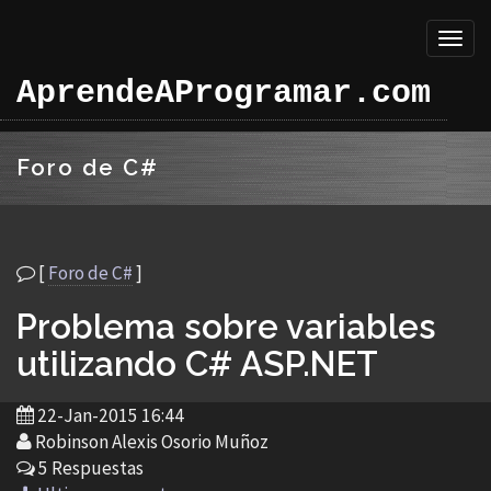
Toggl
naviga
AprendeAProgramar.com
Foro de C#
[
Foro de C#
]
Problema sobre variables
utilizando C# ASP.NET
22-Jan-2015 16:44
Robinson Alexis Osorio Muñoz
5 Respuestas