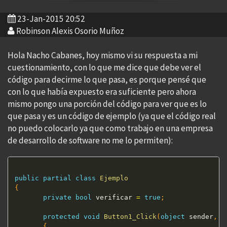
23-Jan-2015 20:52
Robinson Alexis Osorio Muñoz
Hola Nacho Cabanes, hoy mismo vi su respuesta a mi
cuestionamiento, con lo que me dice que debe ver el
código para decirme lo que pasa, es porque pensé que
con lo que había expuesto era suficiente pero ahora
mismo pongo una porción del código para ver que es lo
que pasa y es un código de ejemplo (ya que el código real
no puedo colocarlo ya que como trabajo en una empresa
de desarrollo de software no me lo permiten):
public
partial
class
Ejemplo
{
private
bool
 verificar 
=
true
;
protected
void
Button1_Click
(
object
 sender
,
E
{