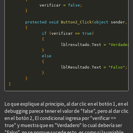
             verificar 
=
false
;
}
protected
void
Button2_Click
(
object
 sender
,
E
{
if
(
verificar 
==
true
)
{
                      lblresultado
.
Text 
=
"Verdadero
}
else
{
                      lblResultado
.
Text 
=
"Falso"
;
}
}
}
Lo que explique al principio, al dar clic en el botón 1, en el
debugging parece tener el valor de "false", pero al dar clic
en el botón 2, El condicional ingresa por "verificar ==
true" y muestra que es "Verdadero" lo cual debería ser
"Falso", no se porque sucede esto, es como si la variable