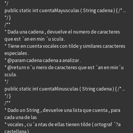
*/
public static int cuentaMayusculas ( String cadena ) { /* ...
*/ }
/**
* Dada una cadena , devuelve el numero de caracteres
que est ´an en min ´u scula .
* Tiene en cuenta vocales con tilde y similares caracteres
especiales .
* @param cadena cadena a analizar .
* @return n´u mero de caracteres que est ´an en min´u
scula .
*/
public static int cuentaMinusculas ( String cadena ) { /* ...
*/ }
/**
* Dado un String , devuelve una lista que cuenta , para
cada una de las
* vocales , cu´a ntas de ellas tienen tilde ( ortograf ´?a
castellana ).