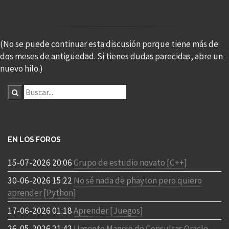
(No se puede continuar esta discusión porque tiene más de
dos meses de antigüedad. Si tienes dudas parecidas, abre un
nuevo hilo.)
EN LOS FOROS
15-07-2026 20:06
Grupo de estudio novato [C++]
30-06-2026 15:22
No sé nada de phayton pero quiero
aprender [Python]
17-06-2026 01:18
Aprender [Juegos]
26-05-2026 21:42
Urgente Manejo de Consultas Oracle