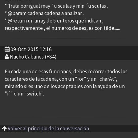
* Trata por igual may ´u sculas y min ´u sculas .
* @param cadena cadena a analizar .
* @return un array de 5 enteros que indican ,
respectivamente , el numeros de aes, es con tilde......
09-Oct-2015 12:16
Nacho Cabanes (+84)
En cada una de esas funciones, debes recorrer todos los
caracteres de la cadena, con un "for" y un "charAt",
mirando si es uno de los aceptables con la ayuda de un
"if" o un "switch".
Volver al principio de la conversación