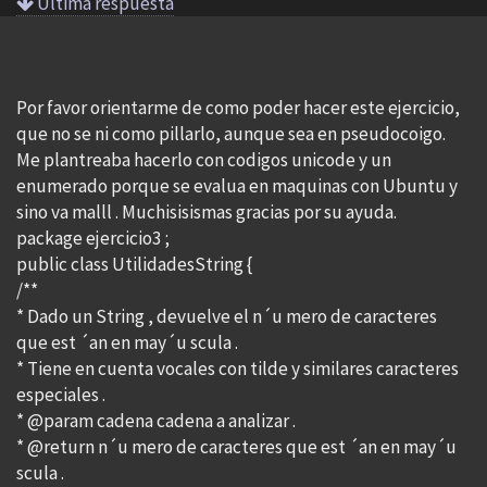
Ultima respuesta
Por favor orientarme de como poder hacer este ejercicio,
que no se ni como pillarlo, aunque sea en pseudocoigo.
Me plantreaba hacerlo con codigos unicode y un
enumerado porque se evalua en maquinas con Ubuntu y
sino va malll . Muchisisismas gracias por su ayuda.
package ejercicio3 ;
public class UtilidadesString {
/**
* Dado un String , devuelve el n´u mero de caracteres
que est ´an en may´u scula .
* Tiene en cuenta vocales con tilde y similares caracteres
especiales .
* @param cadena cadena a analizar .
* @return n´u mero de caracteres que est ´an en may´u
scula .