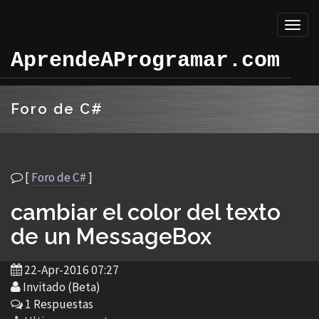
Toggl
naviga
AprendeAProgramar.com
Foro de C#
[
Foro de C#
]
cambiar el color del texto
de un MessageBox
22-Apr-2016 07:27
Invitado (Beta)
1 Respuestas