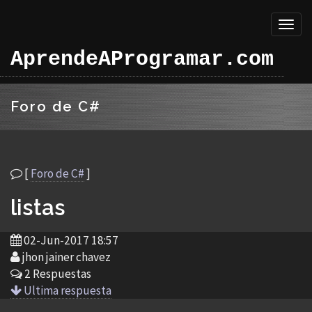
Toggl
naviga
AprendeAProgramar.com
Foro de C#
[
Foro de C#
]
listas
02-Jun-2017 18:57
jhon jainer chavez
2 Respuestas
Ultima respuesta