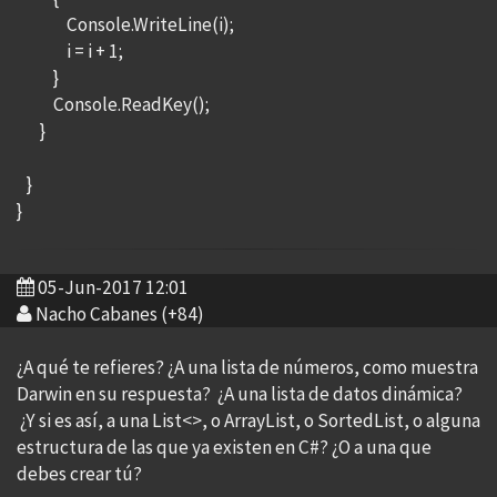
Console.WriteLine(i);
i = i + 1;
}
Console.ReadKey();
}
}
}
05-Jun-2017 12:01
Nacho Cabanes (+84)
¿A qué te refieres? ¿A una lista de números, como muestra
Darwin en su respuesta? ¿A una lista de datos dinámica?
¿Y si es así, a una List<>, o ArrayList, o SortedList, o alguna
estructura de las que ya existen en C#? ¿O a una que
debes crear tú?