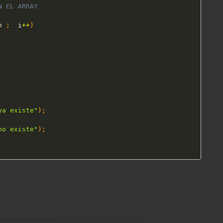
N EL ARRAY
h 
;
  i
++
)
ya existe"
)
;
no existe"
)
;