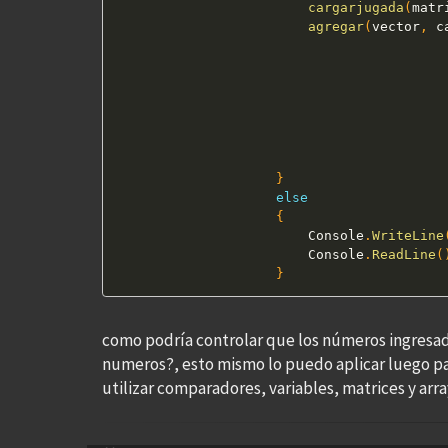
cargarjugada
(
matr
agregar
(
vector
,
 c
}
else
{
                        Console
.
WriteLine
                        Console
.
ReadLine
(
}
como podría controlar que los números ingresados
numeros?, esto mismo lo puedo aplicar luego p
utilizar comparadores, variables, matrices y arra