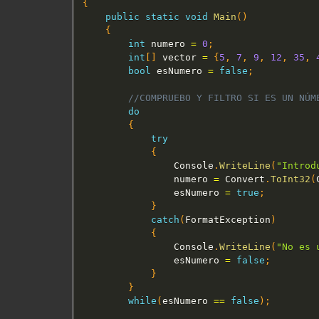
{
public
static
void
Main
(
)
{
int
 numero 
=
0
;
int
[
]
 vector 
=
{
5
,
7
,
9
,
12
,
35
,
bool
 esNumero 
=
false
;
//COMPRUEBO Y FILTRO SI ES UN NÚM
do
{
try
{
				Console
.
WriteLine
(
"Introd
				numero 
=
 Convert
.
ToInt32
(
				esNumero 
=
true
;
}
catch
(
FormatException
)
{
				Console
.
WriteLine
(
"No es 
				esNumero 
=
false
;
}
}
while
(
esNumero 
==
false
)
;