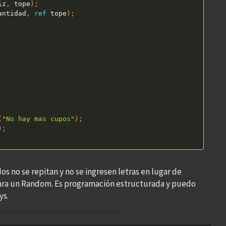
iz
,
 tope
)
;
antidad
,
ref
 tope
)
;
(
"No hay mas cupos"
)
;
)
;
 no se repitan y no se ingresen letras en lugar de
ara un Random. Es programación estructurada y puedo
ys.