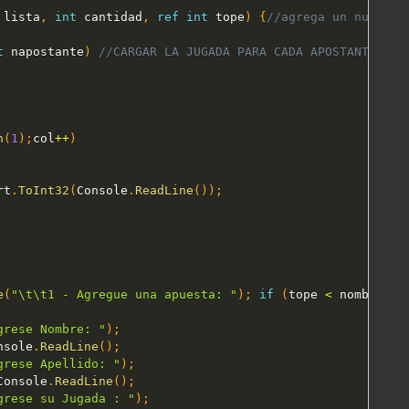
 lista
,
int
 cantidad
,
ref
int
 tope
)
{
//agrega un nuevo e
t
 napostante
)
//CARGAR LA JUGADA PARA CADA APOSTANTE
h
(
1
)
;
col
++
)
rt
.
ToInt32
(
Console
.
ReadLine
(
)
)
;
e
(
"\t\t1 - Agregue una apuesta: "
)
;
if
(
tope 
<
 nombre
.
Le
grese Nombre: "
)
;
nsole
.
ReadLine
(
)
;
grese Apellido: "
)
;
Console
.
ReadLine
(
)
;
grese su Jugada : "
)
;