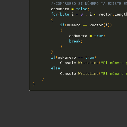
//COMPRUEBO SI NÚMERO YA EXISTE E
		esNumero 
=
false
;
for
(
byte
 i 
=
0
;
 i 
<
 vector
.
Lengt
{
if
(
numero 
==
 vector
[
i
]
)
{
				esNumero 
=
true
;
break
;
}
}
if
(
esNumero 
==
true
)
			Console
.
WriteLine
(
"El número 
else
			Console
.
WriteLine
(
"El número 
}
}