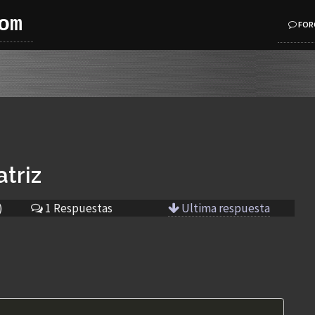
om
FOR
triz
)
1 Respuestas
Ultima respuesta