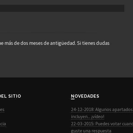
ne más de dos meses de antigüedad. Si tienes dudas
DEL SITIO
NOVEDADES
les
24-12-2018: Algunos apartados
incluyen... ¡vídeo!
cia
22-03-2015: Puedes votar cuan
guste una respuesta