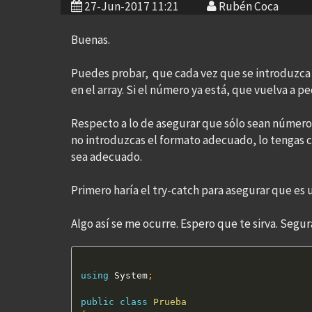
27-Jun-2017 11:21
Rubén Coca
Buenas.
Puedes probar, que cada vez que se introduzca
en el array. Si el número ya está, que vuelva a p
Respecto a lo de asegurar que sólo sean números 
no introduzcas el formato adecuado, lo tengas c
sea adecuado.
Primero haría el try-catch para asegurar que es 
Algo así se me ocurre. Espero que te sirva. Seg
using
 System
;
public
class
Prueba