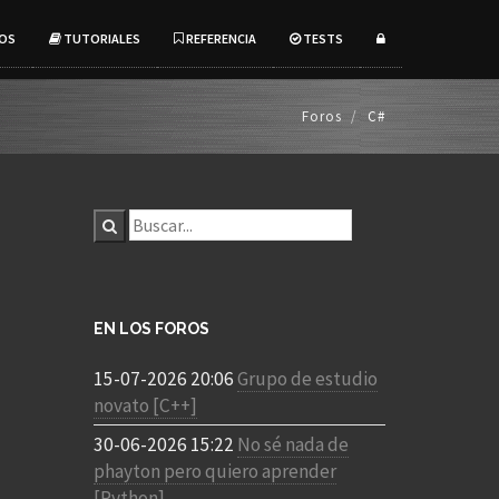
OS
TUTORIALES
REFERENCIA
TESTS
Foros
C#
EN LOS FOROS
15-07-2026 20:06
Grupo de estudio
novato [C++]
30-06-2026 15:22
No sé nada de
phayton pero quiero aprender
[Python]