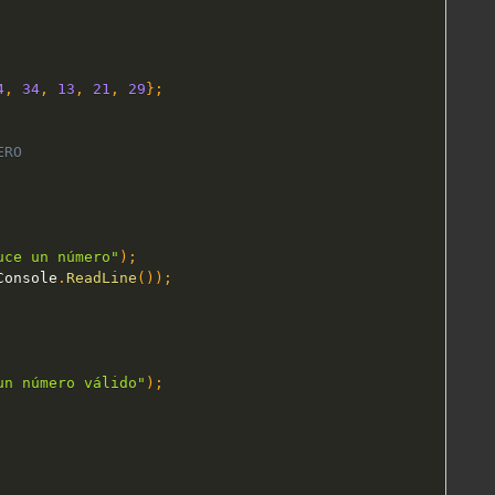
4
,
34
,
13
,
21
,
29
}
;
ERO
uce un número"
)
;
Console
.
ReadLine
(
)
)
;
un número válido"
)
;