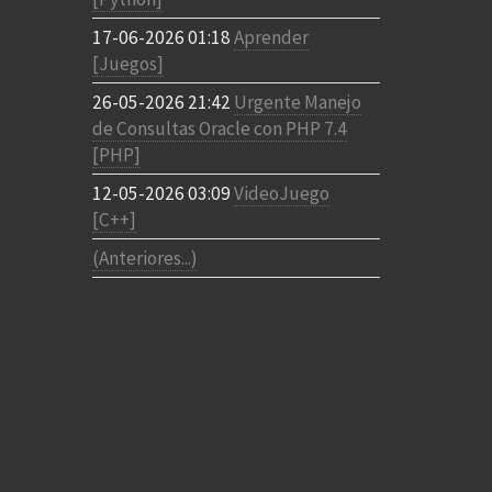
lemento a un array con tope lista[tope] = cantidad; tope
17-06-2026 01:18
Aprender
[Juegos]
26-05-2026 21:42
Urgente Manejo
de Consultas Oracle con PHP 7.4
[PHP]
12-05-2026 03:09
VideoJuego
[C++]
(Anteriores...)
ngth
)
{