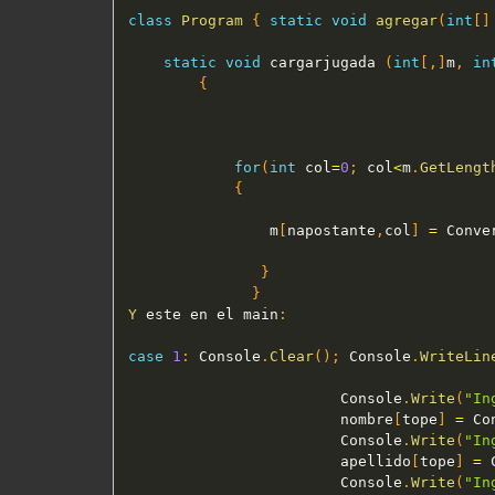
class
Program
{
static
void
agregar
(
int
[
]
static
void
 cargarjugada 
(
int
[
,
]
m
,
in
{
for
(
int
 col
=
0
;
 col
<
m
.
GetLengt
{
                m
[
napostante
,
col
]
=
 Conve
}
}
Y
 este en el main
:
case
1
:
 Console
.
Clear
(
)
;
 Console
.
WriteLin
                        Console
.
Write
(
"In
                        nombre
[
tope
]
=
 Co
                        Console
.
Write
(
"In
                        apellido
[
tope
]
=
 
                        Console
.
Write
(
"In