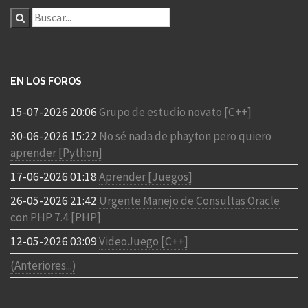
EN LOS FOROS
15-07-2026 20:06
Grupo de estudio novato [C++]
30-06-2026 15:22
No sé nada de phayton pero quiero
aprender [Python]
17-06-2026 01:18
Aprender [Juegos]
26-05-2026 21:42
Urgente Manejo de Consultas Oracle
con PHP 7.4 [PHP]
12-05-2026 03:09
VideoJuego [C++]
(Anteriores...)