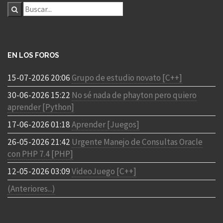
EN LOS FOROS
15-07-2026 20:06
Grupo de estudio novato [C++]
30-06-2026 15:22
No sé nada de phayton pero quiero
aprender [Python]
17-06-2026 01:18
Aprender [Juegos]
26-05-2026 21:42
Urgente Manejo de Consultas Oracle
con PHP 7.4 [PHP]
12-05-2026 03:09
VideoJuego [C++]
(Anteriores...)