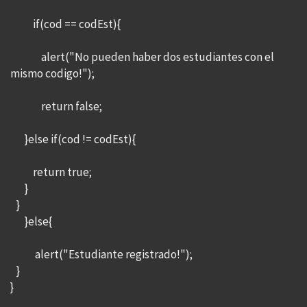
if(cod == codEst){
alert("No pueden haber dos estudiantes con el
mismo codigo!");
return false;
}else if(cod != codEst){
return true;
}
}
}else{
alert("Estudiante registrado!");
}
}