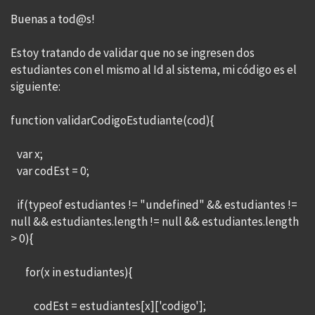
Buenas a tod@s!
Estoy tratando de validar que no se ingresen dos
estudiantes con el mismo al Id al sistema, mi código es el
siguiente:
function validarCodigoEstudiante(cod){
var x;
var codEst = 0;
if(typeof estudiantes != "undefined" && estudiantes !=
null && estudiantes.length != null && estudiantes.length
> 0){
for(x in estudiantes){
codEst = estudiantes[x]['codigo'];