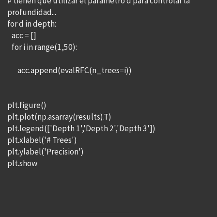
# tienen que utilizar el parametro d para controlar la
profundidad...
for d in depth:
acc = []
for i in range(1,50):
acc.append(evalRFC(n_trees=i))
plt.figure()
plt.plot(np.asarray(results).T)
plt.legend(['Depth 1','Depth 2','Depth 3'])
plt.xlabel('# Trees')
plt.ylabel('Precision')
plt.show