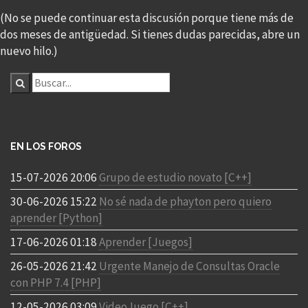
(No se puede continuar esta discusión porque tiene más de
dos meses de antigüedad. Si tienes dudas parecidas, abre un
nuevo hilo.)
EN LOS FOROS
15-07-2026 20:06
Grupo de estudio novato [C++]
30-06-2026 15:22
No sé nada de phayton pero quiero
aprender [Python]
17-06-2026 01:18
Aprender [Juegos]
26-05-2026 21:42
Urgente Manejo de Consultas Oracle
con PHP 7.4 [PHP]
12-05-2026 03:09
VideoJuego [C++]