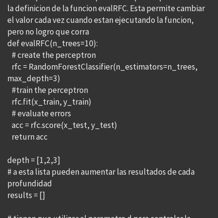
la definicion de la funcion evalRFC. Esta permite cambiar
el valor cada vez cuando estan ejecutando la funcion,
pero no logro que corra
def evalRFC(n_trees=10):
# create the perceptron
rfc = RandomForestClassifier(n_estimators=n_trees,
max_depth=3)
#train the perceptron
rfc.fit(x_train, y_train)
# evaluate errors
acc = rfc.score(x_test, y_test)
return acc
depth = [1,2,3]
# a esta lista pueden aumentar las resultados de cada
profundidad
results = []