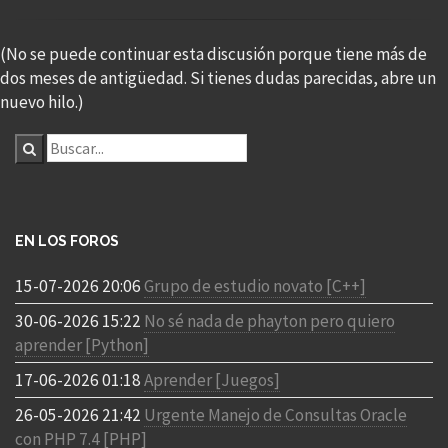
(No se puede continuar esta discusión porque tiene más de
dos meses de antigüedad. Si tienes dudas parecidas, abre un
nuevo hilo.)
EN LOS FOROS
15-07-2026 20:06
Grupo de estudio novato [C++]
30-06-2026 15:22
No sé nada de phayton pero quiero
aprender [Python]
17-06-2026 01:18
Aprender [Juegos]
26-05-2026 21:42
Urgente Manejo de Consultas Oracle
con PHP 7.4 [PHP]