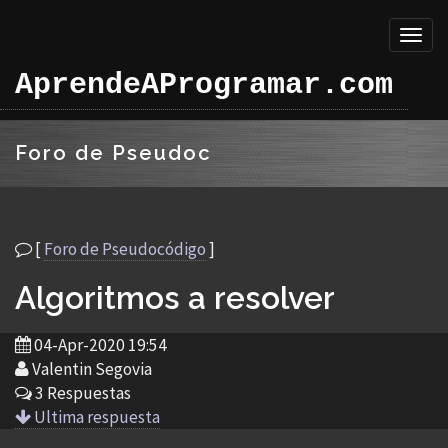
Toggl
naviga
AprendeAProgramar.com
Foro de Pseudoc
[
Foro de Pseudocódigo
]
Algoritmos a resolver
04-Apr-2020 19:54
Valentin Segovia
3 Respuestas
Ultima respuesta