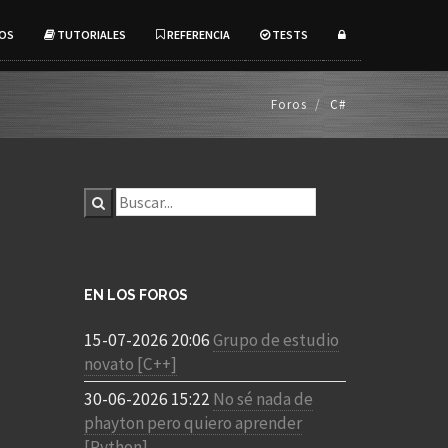
OS
TUTORIALES
REFERENCIA
TESTS
Foros
C#
EN LOS FOROS
15-07-2026 20:06
Grupo de estudio
novato [C++]
30-06-2026 15:22
No sé nada de
phayton pero quiero aprender
[Python]