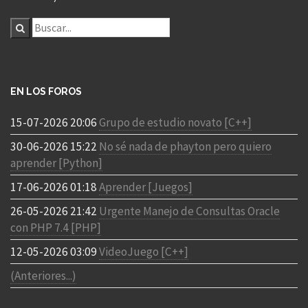
EN LOS FOROS
15-07-2026 20:06
Grupo de estudio novato [C++]
30-06-2026 15:22
No sé nada de phayton pero quiero
aprender [Python]
17-06-2026 01:18
Aprender [Juegos]
26-05-2026 21:42
Urgente Manejo de Consultas Oracle
con PHP 7.4 [PHP]
12-05-2026 03:09
VideoJuego [C++]
(Anteriores...)