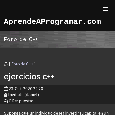
Toggl
naviga
AprendeAProgramar.com
Foro de C++
[
Foro de C++
]
ejercicios c++
23-Oct-2020 22:20
Invitado (daniel)
0 Respuestas
Suponga que un individuo desea invertir su capital en un