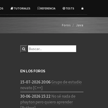
OS
TUTORIALES
REFERENCIA
TESTS
Foros
Java
EN LOS FOROS
15-07-2026 20:06
Grupo de estudio
novato [C++]
30-06-2026 15:22
No sé nada de
phayton pero quiero aprender
[Python]