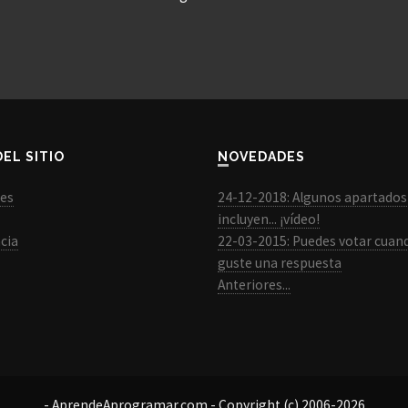
DEL SITIO
NOVEDADES
les
24-12-2018: Algunos apartados
incluyen... ¡vídeo!
cia
22-03-2015: Puedes votar cuan
guste una respuesta
Anteriores...
- AprendeAprogramar.com - Copyright (c) 2006-2026