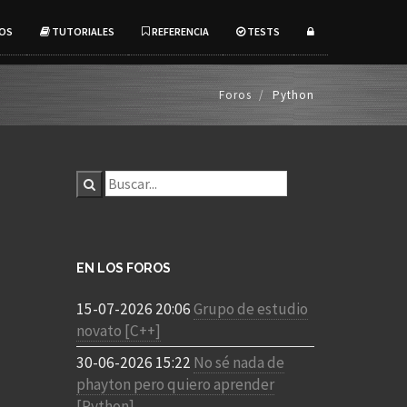
OS
TUTORIALES
REFERENCIA
TESTS
Foros
Python
EN LOS FOROS
15-07-2026 20:06
Grupo de estudio
novato [C++]
30-06-2026 15:22
No sé nada de
phayton pero quiero aprender
[Python]