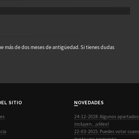
ne más de dos meses de antigüedad. Si tienes dudas
DEL SITIO
NOVEDADES
les
24-12-2018: Algunos apartados
incluyen... ¡vídeo!
cia
22-03-2015: Puedes votar cuan
guste una respuesta