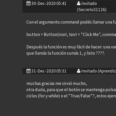
30-Dec-2020 05:41
Invitado
(Secreto31126)
Con el argumento command podés llamar una func
button = Button(root, text = "Click Me", comm
Después la función es muy fácil de hacer: una var
que llamás la función sumás 1, y listo ????.
31-Dec-2020 05:31
Invitado (Aprendiz
muchas gracias me sirvió mucho,
otra duda, para que el botón se mantenga pulsad
ciclos (for y while) o el "True/False"?, estos e