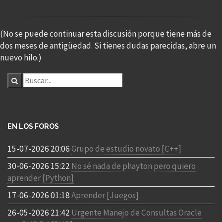
(No se puede continuar esta discusión porque tiene más de
dos meses de antigüedad. Si tienes dudas parecidas, abre un
nuevo hilo.)
EN LOS FOROS
15-07-2026 20:06
Grupo de estudio novato [C++]
30-06-2026 15:22
No sé nada de phayton pero quiero
aprender [Python]
17-06-2026 01:18
Aprender [Juegos]
26-05-2026 21:42
Urgente Manejo de Consultas Oracle