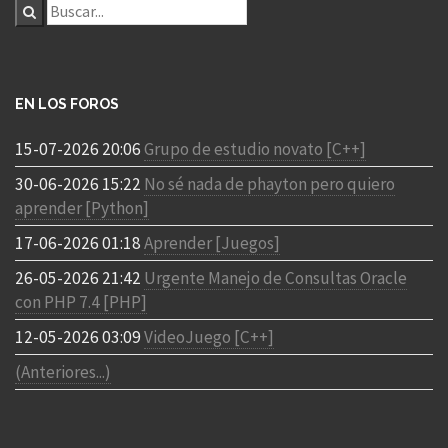
EN LOS FOROS
15-07-2026 20:06
Grupo de estudio novato [C++]
30-06-2026 15:22
No sé nada de phayton pero quiero
aprender [Python]
17-06-2026 01:18
Aprender [Juegos]
26-05-2026 21:42
Urgente Manejo de Consultas Oracle
con PHP 7.4 [PHP]
12-05-2026 03:09
VideoJuego [C++]
(Anteriores...)