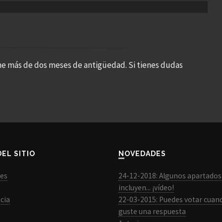
ne más de dos meses de antigüedad. Si tienes dudas
DEL SITIO
NOVEDADES
les
24-12-2018: Algunos apartados
incluyen... ¡vídeo!
cia
22-03-2015: Puedes votar cuan
guste una respuesta