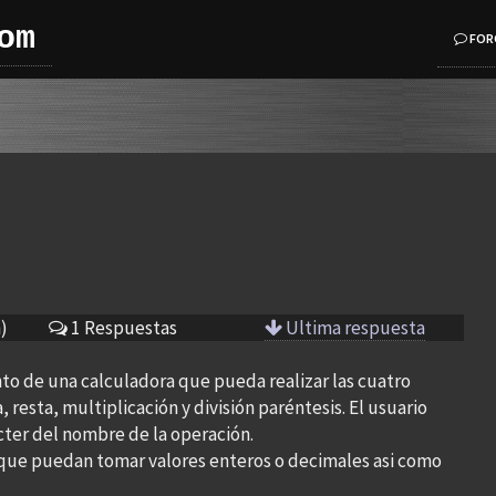
om
FOR
)
1 Respuestas
Ultima respuesta
to de una calculadora que pueda realizar las cuatro
resta, multiplicación y división paréntesis. El usuario
cter del nombre de la operación.
 que puedan tomar valores enteros o decimales asi como