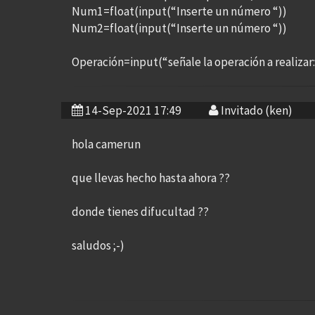
Num1=float(input(“Inserte un número “))
Num2=float(input(“Inserte un número “))
Operación=input(“señale la operación a realizar:
14-Sep-2021 17:49
Invitado (ken)
hola camerun
que llevas hecho hasta ahora ??
donde tienes difucultad ??
saludos ;-)