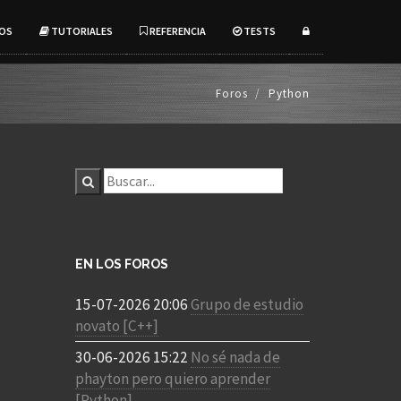
OS
TUTORIALES
REFERENCIA
TESTS
Foros
Python
EN LOS FOROS
15-07-2026 20:06
Grupo de estudio
novato [C++]
30-06-2026 15:22
No sé nada de
phayton pero quiero aprender
[Python]