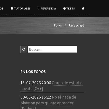
OS
TUTORIALES
REFERENCIA
TESTS
Foros
Javascript
EN LOS FOROS
15-07-2026 20:06
Grupo de estudio
novato [C++]
30-06-2026 15:22
No sé nada de
phayton pero quiero aprender
[Python]