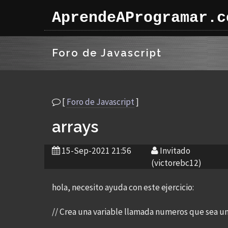
AprendeAProgramar.c
Foro de Javascript
[
Foro de Javascript
]
arrays
15-Sep-2021 21:56
Invitado
(victorebc12)
hola, necesito ayuda con este ejercicio:
// Crea una variable llamada numeros que sea un