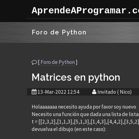
AprendeAProgramar.c
Foro de Python
[
Foro de Python
]
Matrices en python
13-Mar-2022 12:54
Invitado ( Nico)
Holaaaaaaa necesito ayuda por favor soy nuevo
Necesito una función que dada una lista de lista
t = [[2,3,2],[1,1,3],[5,1,3],[1,4,3],[4,4,2],[3,5,2
devuelva el dibujo (en este caso):