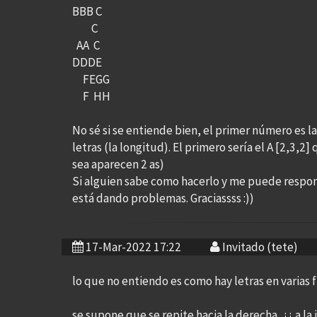
BBB C
C
AA C
DDDE
FEGG
F HH
No sé si se entiende bien, el primer número es la
letras (la longitud). El primero sería el A [2,3,2]
sea aparecen 2 as)
Si alguien sabe como hacerlo y me puede respo
está dando problemas. Graciassss :))
17-Mar-2022 17:22
Invitado (tete)
lo que no entiendo es como hay letras en varias f
se supone que se repite hacia la derecha, ¿¿ a la 