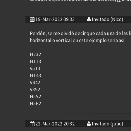
19-Mar-2022 09:33
Invitado (Nico)
Perdón, se me olvidó decir que cada una de las li
horizontal o vertical en este ejemplo sería así:
H232
H113
V513
H143
V442
V352
H552
H562
22-Mar-2022 20:32
Invitado (julio)