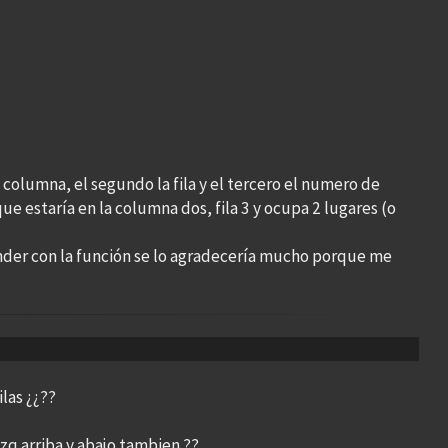
 columna, el segundo la fila y el tercero el numero de
 que estaría en la columna dos, fila 3 y ocupa 2 lugares (o
nder con la función se lo agradecería mucho porque me
ilas ¿¿??
izq arriba y abajo tambien ??