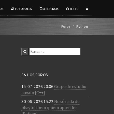
OS
TUTORIALES
REFERENCIA
TESTS
Foros
Python
EN LOS FOROS
15-07-2026 20:06
Grupo de estudio
novato [C++]
30-06-2026 15:22
No sé nada de
phayton pero quiero aprender
[Python]