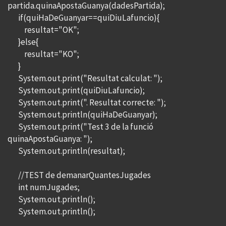
partida.quinaApostaGuanya(dadesPartida);
if(quiHaDeGuanyar==quiDiuLafuncio){
resultat="OK";
}else{
resultat="KO";
}
System.out.print("Resultat calculat: ");
System.out.print(quiDiuLafuncio);
System.out.print(". Resultat correcte: ");
System.out.println(quiHaDeGuanyar);
System.out.print("Test 3 de la funció
quinaApostaGuanya: ");
System.out.println(resultat);
//TEST de demanarQuantesJugades
int numJugades;
System.out.println();
System.out.println();