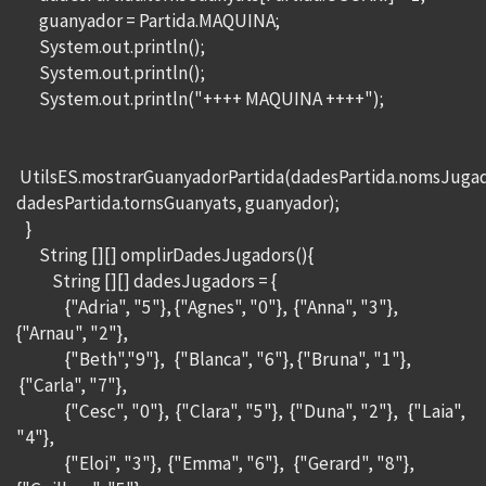
guanyador = Partida.MAQUINA;
System.out.println();
System.out.println();
System.out.println("++++ MAQUINA ++++");
UtilsES.mostrarGuanyadorPartida(dadesPartida.nomsJugad
dadesPartida.tornsGuanyats, guanyador);
}
String [][] omplirDadesJugadors(){
String [][] dadesJugadors = {
{"Adria", "5"}, {"Agnes", "0"}, {"Anna", "3"},
{"Arnau", "2"},
{"Beth","9"}, {"Blanca", "6"}, {"Bruna", "1"},
{"Carla", "7"},
{"Cesc", "0"}, {"Clara", "5"}, {"Duna", "2"}, {"Laia",
"4"},
{"Eloi", "3"}, {"Emma", "6"}, {"Gerard", "8"},