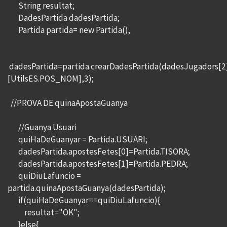
String resultat;
DadesPartida dadesPartida;
Partida partida= new Partida();
dadesPartida=partida.crearDadesPartida(dadesJugadors[2
[UtilsES.POS_NOM],3);
//PROVA DE quinaApostaGuanya
//Guanya Usuari
quiHaDeGuanyar = Partida.USUARI;
dadesPartida.apostesFetes[0]=Partida.TISORA;
dadesPartida.apostesFetes[1]=Partida.PEDRA;
quiDiuLafuncio =
partida.quinaApostaGuanya(dadesPartida);
if(quiHaDeGuanyar==quiDiuLafuncio){
resultat="OK";
}else{