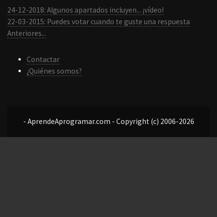
24-12-2018: Algunos apartados incluyen... ¡vídeo!
22-03-2015: Puedes votar cuando te guste una respuesta
Anteriores...
Contactar
¿Quiénes somos?
- AprendeAprogramar.com - Copyright (c) 2006-2026