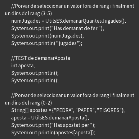
//Porvar de seleccionar un valor fora de rang i finalment
un dins del rang (3-5)
numJugades = UtilsES.demanarQuantesJugades();
System.out.print("Has demanat de fer ");
System.out.print(numJugades);
System.out.println(" jugades");
//TEST de demanarAposta
int aposta;
System.out.println();
System.out.println();
//Porvar de seleccionar un valor fora de rang i finalment
un dins del rang (0-2)
String[] apostes = {"PEDRA", "PAPER", "TISORES"};
aposta = UtilsES.demanarAposta();
System.out.print("Has apostat per ");
System.out.println(apostes[aposta]);