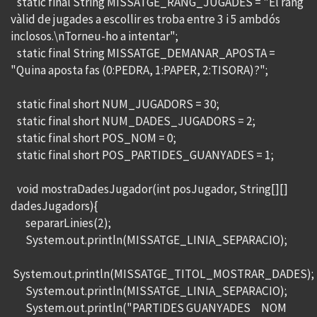
static final String MISSATGE_RANG_JUGADES = "El rang
vàlid de jugades a escollir es troba entre 3 i 5 ambdós
inclosos.\nTorneu-ho a intentar";
static final String MISSATGE_DEMANAR_APOSTA =
"Quina aposta fas (0:PEDRA, 1:PAPER, 2:TISORA)?";
static final short NUM_JUGADORS = 30;
static final short NUM_DADES_JUGADORS = 2;
static final short POS_NOM = 0;
static final short POS_PARTIDES_GUANYADES = 1;
void mostraDadesJugador(int posJugador, String[][]
dadesJugadors){
separarLinies(2);
System.out.println(MISSATGE_LINIA_SEPARACIO);
System.out.println(MISSATGE_TITOL_MOSTRAR_DADES);
System.out.println(MISSATGE_LINIA_SEPARACIO);
System.out.println("PARTIDES GUANYADES NOM