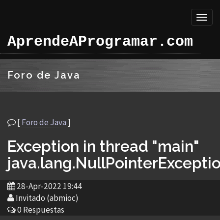
Toggl
naviga
AprendeAProgramar.com
Foro de Java
[
Foro de Java
]
Exception in thread "main"
java.lang.NullPointerExcepti
28-Apr-2022 19:44
Invitado (abmioc)
0 Respuestas