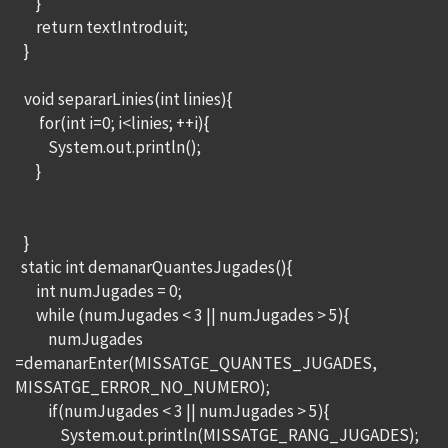
}
return textIntroduit;
}
void separarLinies(int linies){
for(int i=0; i<linies; ++i){
System.out.println();
}
}
static int demanarQuantesJugades(){
int numJugades = 0;
while (numJugades < 3 || numJugades > 5){
numJugades
=demanarEnter(MISSATGE_QUANTES_JUGADES,
MISSATGE_ERROR_NO_NUMERO);
if(numJugades < 3 || numJugades > 5){
System.out.println(MISSATGE_RANG_JUGADES);