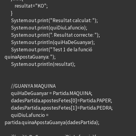
resultat="KO";
}
System.out.print("Resultat calculat: ");
System.out.print(quiDiuLafuncio);
System.out.print(". Resultat correcte: ");
System.out.println(quiHaDeGuanyar);
System.out.print("Test 1 de la funció
quinaApostaGuanya: ");
System.out.println(resultat);
//GUANYA MAQUINA
quiHaDeGuanyar = Partida.MAQUINA;
dadesPartida.apostesFetes[0]=Partida.PAPER;
dadesPartida.apostesFetes[1]=Partida.PEDRA;
quiDiuLafuncio =
partida.quinaApostaGuanya(dadesPartida);