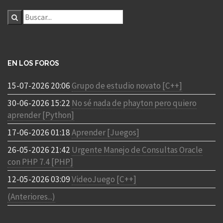
EN LOS FOROS
15-07-2026 20:06
Grupo de estudio novato [C++]
30-06-2026 15:22
No sé nada de phayton pero quiero
aprender [Python]
17-06-2026 01:18
Aprender [Juegos]
26-05-2026 21:42
Urgente Manejo de Consultas Oracle
con PHP 7.4 [PHP]
12-05-2026 03:09
VideoJuego [C++]
(Anteriores...)