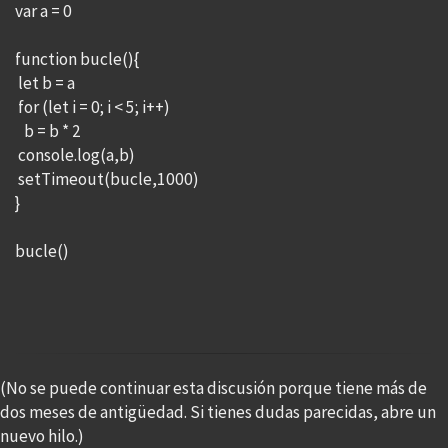
var a = 0
function bucle(){
let b = a
for (let i = 0; i < 5; i++)
b = b * 2
console.log(a,b)
setTimeout(bucle,1000)
}
bucle()
(No se puede continuar esta discusión porque tiene más de
dos meses de antigüedad. Si tienes dudas parecidas, abre un
nuevo hilo.)