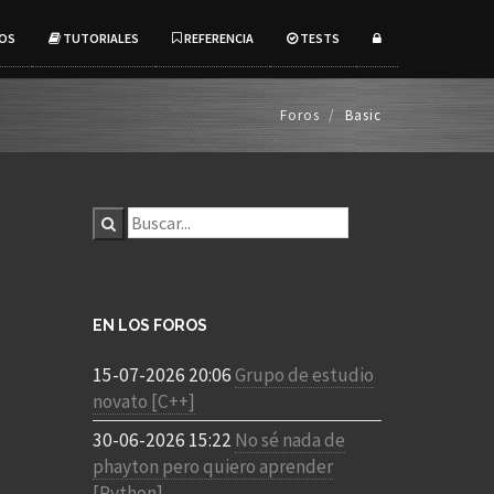
OS
TUTORIALES
REFERENCIA
TESTS
Foros
Basic
EN LOS FOROS
15-07-2026 20:06
Grupo de estudio
novato [C++]
30-06-2026 15:22
No sé nada de
phayton pero quiero aprender
[Python]