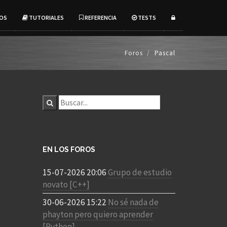
OS
TUTORIALES
REFERENCIA
TESTS
Foros
Pascal
EN LOS FOROS
15-07-2026 20:06
Grupo de estudio
novato [C++]
30-06-2026 15:22
No sé nada de
phayton pero quiero aprender
[Python]