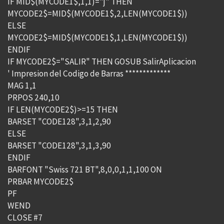
IF MID$(MYCODE1$,1,1)="j" THEN
MYCODE2$=MID$(MYCODE1$,2,LEN(MYCODE1$))
ELSE
MYCODE2$=MID$(MYCODE1$,1,LEN(MYCODE1$))
ENDIF
IF MYCODE2$="SALIR" THEN GOSUB SalirAplicacion
' Impresion del Codigo de Barras *************
MAG 1,1
PRPOS 240,10
IF LEN(MYCODE2$)>=15 THEN
BARSET "CODE128",3,1,2,90
ELSE
BARSET "CODE128",3,1,3,90
ENDIF
BARFONT "Swiss 721 BT",8,0,0,1,1,100 ON
PRBAR MYCODE2$
PF
WEND
CLOSE #7