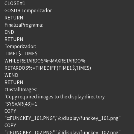
CLOSE #1
GOSUB Temporizador
RETURN
FinalizaPrograma:
END
RETURN
Temporizador:
TIME1$=TIME$
WHILE RETARDOS%<MAXRETARDO%
RETARDOS%=TIMEDIFF(TIME1$,TIME$)
WEND
RETURN
zInstallImages:
'Copy required images to the display directory
'SYSVAR(43)=1
COPY
"c:FUNCKEY_101.PNG","/c/display/funckey_101.png"
COPY
"c:FUNCKEY_102.PNG","/c/display/funckey_102.png"