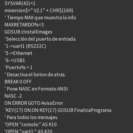
SYSVAR(43)=1
miversion$=" V2.1" + CHR$(169)
' Tiempo MAX que muestra la info
MAXRETARDO%=3
GOSUB zInstallImages
'Selección del puerto de entrada
'1->uart1 (RS232C)
'5->Ethernet
'6->USB1
'Puerto% = 1
' Desactiva el boton de atras.
BREAK 0 OFF
' Pone NASC en Formato ANSI
NASC -2
ON ERROR GOTO AvisoError
'KEY(17) ON:ON KEY(17) GOSUB FinalizaPrograma
' Para todos los mensajes.
'OPEN "console:" AS #10
'OPEN "uart1:" AS #20