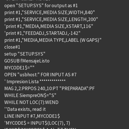
open "SETUP.SYS" for output as #1
print #1,"SERVICE,MEDIA SIZE,WIDTH,840"
print #1,"SERVICE,MEDIA SIZE,LENGTH,200"
'print #1,"MEDIA,MEDIA SIZE,XSTART,116"
'print #1,"FEEDADJ,STARTADJ,-142"
print #1,"MEDIA,MEDIA TYPE,LABEL (W GAPS)"
close#1
setup "SETUP.SYS"
GOSUB fMensajeListo
MYCODE1$=""
OPEN "usbhost:" FOR INPUT AS #7
' Impresion Lista *************
MAG 2,2:PRPOS 240,10:PT "PREPARADA":PF
WHILE SiempreON$="S"
WHILE NOT LOC(7):WEND
''Data exists, read it
LINE INPUT #7,MYCODE1$
'MYCODE$ = INPUT$(LOC(7), 7)