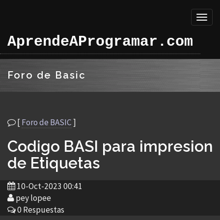
Toggl
naviga
AprendeAProgramar.com
Foro de Basic
[
Foro de BASIC
]
Codigo BASI para impresion
de Etiquetas
10-Oct-2023 00:41
pey lopee
0 Respuestas