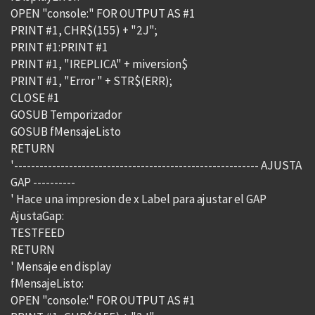
OPEN "console:" FOR OUTPUT AS #1
PRINT #1, CHR$(155) + "2J";
PRINT #1:PRINT #1
PRINT #1, "IREPLICA" + miversion$
PRINT #1, "Error " + STR$(ERR);
CLOSE #1
GOSUB Temporizador
GOSUB fMensajeListo
RETURN
'---------------------------------------------------------- AJUSTA
GAP ----------
' Hace una impresion de x Label para ajustar el GAP
AjustaGap:
TESTFEED
RETURN
' Mensaje en display
fMensajeListo:
OPEN "console:" FOR OUTPUT AS #1