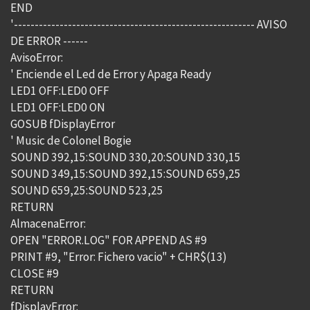
END
'---------------------------------------------------------- AVISO
DE ERROR ------
AvisoError:
' Enciende el Led de Error y Apaga Ready
LED1 OFF:LED0 OFF
LED1 OFF:LED0 ON
GOSUB fDisplayError
' Music de Colonel Bogie
SOUND 392,15:SOUND 330,20:SOUND 330,15
SOUND 349,15:SOUND 392,15:SOUND 659,25
SOUND 659,25:SOUND 523,25
RETURN
AlmacenaError:
OPEN "ERROR.LOG" FOR APPEND AS #9
PRINT #9, "Error: Fichero vacio" + CHR$(13)
CLOSE #9
RETURN
fDisplayError: