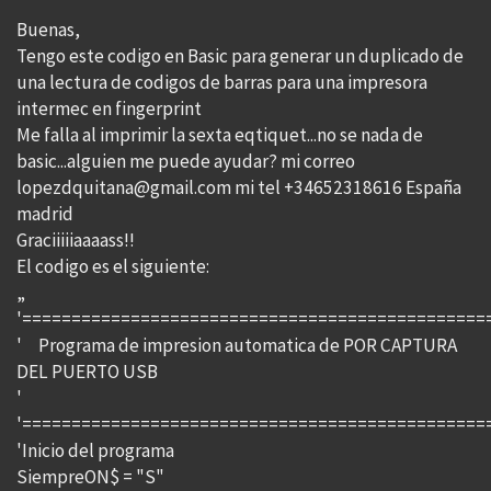
Buenas,
Tengo este codigo en Basic para generar un duplicado de
una lectura de codigos de barras para una impresora
intermec en fingerprint
Me falla al imprimir la sexta eqtiquet...no se nada de
basic...alguien me puede ayudar? mi correo
lopezdquitana@gmail.com mi tel +34652318616 España
madrid
Graciiiiiaaaass!!
El codigo es el siguiente:
„
'===============================================
' Programa de impresion automatica de POR CAPTURA
DEL PUERTO USB
'
'===============================================
'Inicio del programa
SiempreON$ = "S"