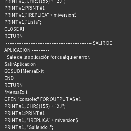
PRINT #1, CHR$(155) + "2J";
PRINT #1:PRINT #1
PRINT #1,"IREPLICA" + miversion$
PRINT #1,"Lista";
CLOSE #1
RETURN
'------------------------------------------------- SALIR DE
APLICACION ----------
' Sale de la aplicación for cualquier error.
SalirAplicacion:
GOSUB fMensaExit
END
RETURN
fMensaExit:
OPEN "console:" FOR OUTPUT AS #1
PRINT #1, CHR$(155) + "2J";
PRINT #1:PRINT #1
PRINT #1, "IREPLICA" + miversion$
PRINT #1, "Saliendo...";