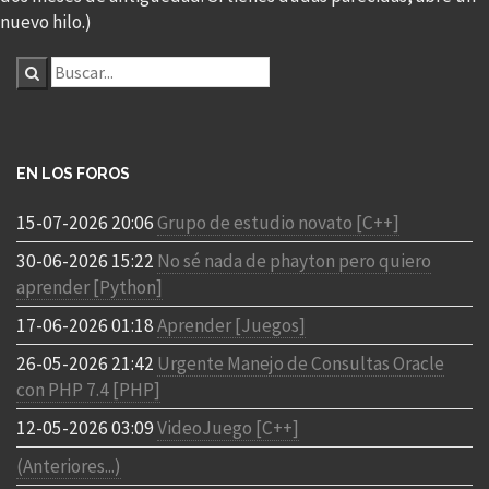
nuevo hilo.)
EN LOS FOROS
15-07-2026 20:06
Grupo de estudio novato [C++]
30-06-2026 15:22
No sé nada de phayton pero quiero
aprender [Python]
17-06-2026 01:18
Aprender [Juegos]
26-05-2026 21:42
Urgente Manejo de Consultas Oracle
con PHP 7.4 [PHP]
12-05-2026 03:09
VideoJuego [C++]
(Anteriores...)