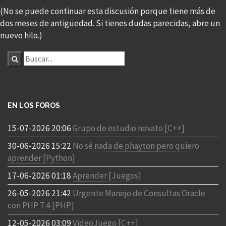
(No se puede continuar esta discusión porque tiene más de
dos meses de antigüedad. Si tienes dudas parecidas, abre un
nuevo hilo.)
EN LOS FOROS
15-07-2026 20:06
Grupo de estudio novato [C++]
30-06-2026 15:22
No sé nada de phayton pero quiero
aprender [Python]
17-06-2026 01:18
Aprender [Juegos]
26-05-2026 21:42
Urgente Manejo de Consultas Oracle
con PHP 7.4 [PHP]
12-05-2026 03:09
VideoJuego [C++]