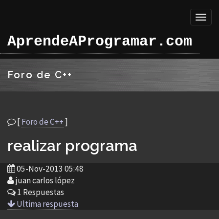
Toggl
naviga
AprendeAProgramar.com
Foro de C++
[
Foro de C++
]
realizar programa
05-Nov-2013 05:48
juan carlos lópez
1 Respuestas
Ultima respuesta