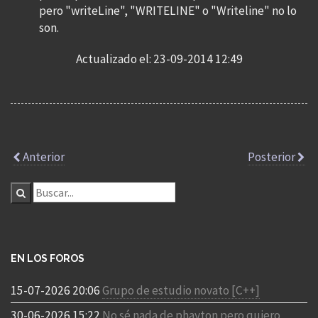
pero "writeLine", "WRITELINE" o "Writeline" no lo
son.
Actualizado el: 23-09-2014 12:49
Anterior
Posterior
EN LOS FOROS
15-07-2026 20:06
Grupo de estudio novato [C++]
30-06-2026 15:22
No sé nada de phayton pero quiero