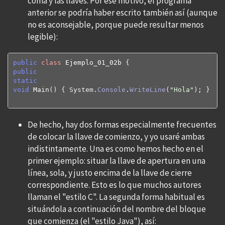
coma y las llaves. Por ese motivo, el programa
anterior se podría haber escrito también así (aunque
no es aconsejable, porque puede resultar menos
legible):
public
class
 Ejemplo_01_02b 
{
public
static
void
 Main
(
)
{
System
.
Console
.
WriteLine
(
"Hola"
)
; 
}
}
De hecho, hay dos formas especialmente frecuentes
de colocar la llave de comienzo, y yo usaré ambas
indistintamente. Una es como hemos hecho en el
primer ejemplo: situar la llave de apertura en una
línea, sola, y justo encima de la llave de cierre
correspondiente. Esto es lo que muchos autores
llaman el "estilo C". La segunda forma habitual es
situándola a continuación del nombre del bloque
que comienza (el "estilo Java"), así: