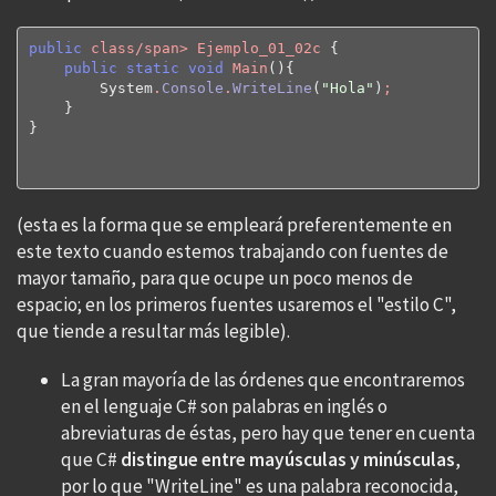
public
class/span> Ejemplo_01_02c 
{
public
static
void
 Main
(
)
{
System
.
Console
.
WriteLine
(
"Hola"
)
;

}
}
(esta es la forma que se empleará preferentemente en
este texto cuando estemos trabajando con fuentes de
mayor tamaño, para que ocupe un poco menos de
espacio; en los primeros fuentes usaremos el "estilo C",
que tiende a resultar más legible).
La gran mayoría de las órdenes que encontraremos
en el lenguaje C# son palabras en inglés o
abreviaturas de éstas, pero hay que tener en cuenta
que C#
distingue entre mayúsculas y minúsculas
,
por lo que "WriteLine" es una palabra reconocida,